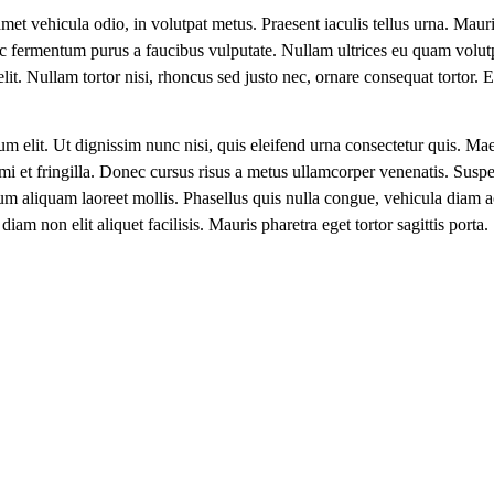
met vehicula odio, in volutpat metus. Praesent iaculis tellus urna. Mauri
c fermentum purus a faucibus vulputate. Nullam ultrices eu quam volutpat 
elit. Nullam tortor nisi, rhoncus sed justo nec, ornare consequat tortor. 
ndum elit. Ut dignissim nunc nisi, quis eleifend urna consectetur quis. M
mi et fringilla. Donec cursus risus a metus ullamcorper venenatis. Suspend
um aliquam laoreet mollis. Phasellus quis nulla congue, vehicula diam
m non elit aliquet facilisis. Mauris pharetra eget tortor sagittis porta.